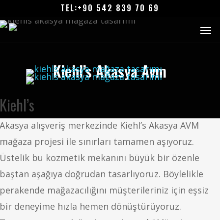
Ana
TEL:+90 542 839 70 69
içeriğe
Men
atla
Kiehl’s Akasya Avm
Kiehl’s
Akasya alışveriş merkezinde Kiehl’s Akasya AVM
mağaza projesi ile sınırları tamamen aşıyoruz.
Üstelik bu kozmetik mekanını büyük bir özenle
baştan aşağıya doğrudan tasarlıyoruz. Böylelikle
perakende mağazacılığını müşterileriniz için eşsiz
bir deneyime hızla hemen dönüştürüyoruz.